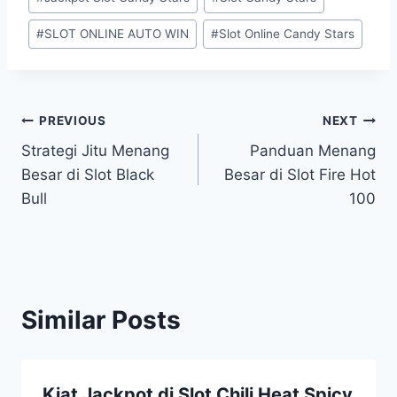
#
SLOT ONLINE AUTO WIN
#
Slot Online Candy Stars
Post
PREVIOUS
NEXT
Strategi Jitu Menang
Panduan Menang
navigation
Besar di Slot Black
Besar di Slot Fire Hot
Bull
100
Similar Posts
Kiat Jackpot di Slot Chili Heat Spicy