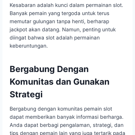
Kesabaran adalah kunci dalam permainan slot.
Banyak pemain yang tergoda untuk terus
memutar gulungan tanpa henti, berharap
jackpot akan datang. Namun, penting untuk
diingat bahwa slot adalah permainan
keberuntungan.
Bergabung Dengan
Komunitas dan Gunakan
Strategi
Bergabung dengan komunitas pemain slot
dapat memberikan banyak informasi berharga.
Anda dapat berbagi pengalaman, strategi, dan
tips dengan pemain lain yang juga tertarik pada