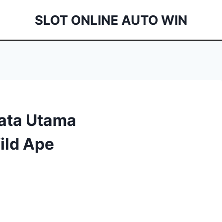
SLOT ONLINE AUTO WIN
jata Utama
ild Ape