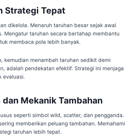
 Strategi Tepat
uhan dikelola. Menaruh taruhan besar sejak awal
is. Mengatur taruhan secara bertahap membantu
uk membaca pola lebih banyak.
ren, kemudian menambah taruhan sedikit demi
n, adalah pendekatan efektif. Strategi ini menjaga
 evaluasi.
s dan Mekanik Tambahan
usus seperti simbol wild, scatter, dan pengganda.
na sering memberikan peluang tambahan. Memahami
tegi taruhan lebih tepat.