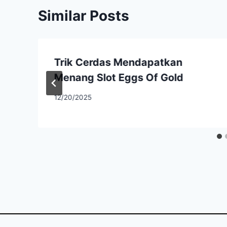
Similar Posts
r
Trik Cerdas Mendapatkan
Menang Slot Eggs Of Gold
12/20/2025