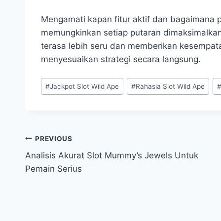
Mengamati kapan fitur aktif dan bagaimana 
memungkinkan setiap putaran dimaksimalkan
terasa lebih seru dan memberikan kesempata
menyesuaikan strategi secara langsung.
Post
#
Jackpot Slot Wild Ape
#
Rahasia Slot Wild Ape
Tags:
Post
PREVIOUS
Analisis Akurat Slot Mummy’s Jewels Untuk
navigation
Pemain Serius