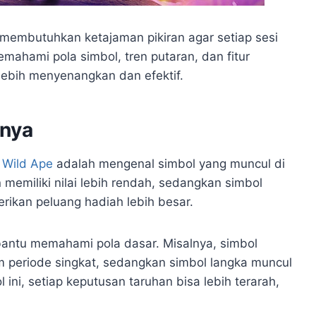
i membutuhkan ketajaman pikiran agar setiap sesi
emahami pola simbol, tren putaran, dan fitur
ebih menyenangkan dan efektif.
inya
t Wild Ape
adalah mengenal simbol yang muncul di
memiliki nilai lebih rendah, sedangkan simbol
rikan peluang hadiah lebih besar.
antu memahami pola dasar. Misalnya, simbol
m periode singkat, sedangkan simbol langka muncul
ini, setiap keputusan taruhan bisa lebih terarah,