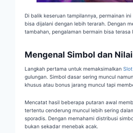
Di balik keseruan tampilannya, permainan in
bisa dijalani dengan lebih terarah. Dengan m
tambahan, pengalaman bermain bisa terasa l
Mengenal Simbol dan Nila
Langkah pertama untuk memaksimalkan
Slo
gulungan. Simbol dasar sering muncul namun 
khusus atau bonus jarang muncul tapi membe
Mencatat hasil beberapa putaran awal memb
tertentu cenderung muncul lebih sering dala
sporadis. Dengan memahami distribusi simbol 
bukan sekadar menebak acak.