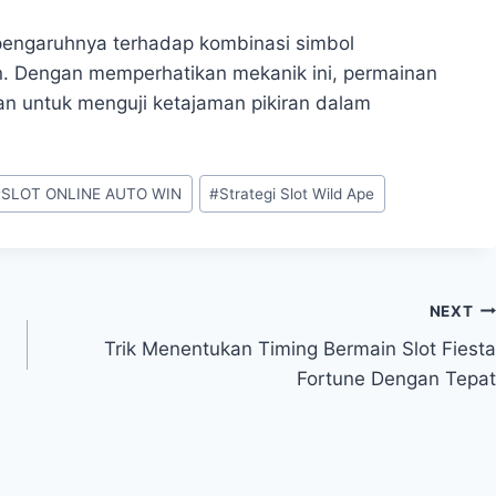
pengaruhnya terhadap kombinasi simbol
. Dengan memperhatikan mekanik ini, permainan
n untuk menguji ketajaman pikiran dalam
#
SLOT ONLINE AUTO WIN
#
Strategi Slot Wild Ape
NEXT
Trik Menentukan Timing Bermain Slot Fiesta
Fortune Dengan Tepat