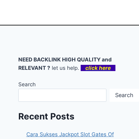
NEED BACKLINK HIGH QUALITY and
RELEVANT ?
let us help.
click here
Search
Search
Recent Posts
Cara Sukses Jackpot Slot Gates Of