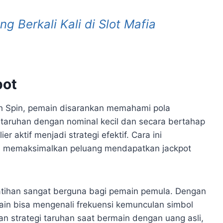
ng Berkali Kali di Slot Mafia
pot
h Spin, pemain disarankan memahami pola
 taruhan dengan nominal kecil dan secara bertahap
r aktif menjadi strategi efektif. Cara ini
il memaksimalkan peluang mendapatkan jackpot
atihan sangat berguna bagi pemain pemula. Dengan
ain bisa mengenali frekuensi kemunculan simbol
 strategi taruhan saat bermain dengan uang asli,