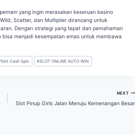
i pemain yang ingin merasakan keseruan kasino
Wild, Scatter, dan Multiplier dirancang untuk
taran. Dengan strategi yang tepat dan pemahaman
an bisa menjadi kesempatan emas untuk membawa
#
Slot Cash Spin
#
SLOT ONLINE AUTO WIN
NEXT
Slot Pinup Girls Jalan Menuju Kemenangan Besar