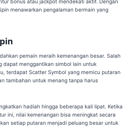
itur bonus atau jackpot mendekati aktif. Dengan
h Spin menawarkan pengalaman bermain yang
pin
mudahkan pemain meraih kemenangan besar. Salah
g dapat menggantikan simbol lain untuk
u, terdapat Scatter Symbol yang memicu putaran
tan tambahan untuk menang tanpa harus
ingkatkan hadiah hingga beberapa kali lipat. Ketika
ur ini, nilai kemenangan bisa meningkat secara
kinkan setiap putaran menjadi peluang besar untuk