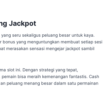
ng Jackpot
ang seru sekaligus peluang besar untuk kaya.
itur bonus yang menguntungkan membuat setiap sesi
t merasakan sensasi mengejar jackpot sambil
a slot ini. Dengan strategi yang tepat,
, pemain bisa meraih kemenangan fantastis. Cash
dan peluang menang besar dalam satu permainan