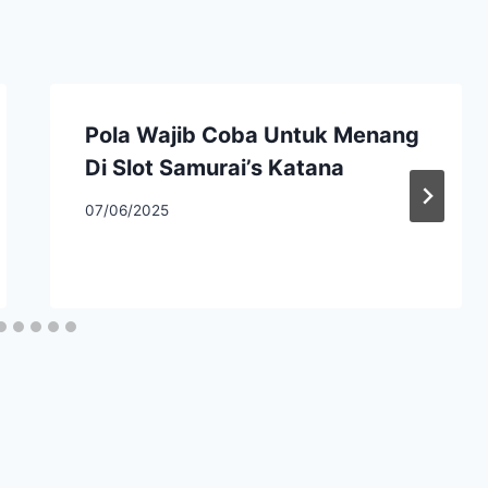
Pola Wajib Coba Untuk Menang
Di Slot Samurai’s Katana
07/06/2025