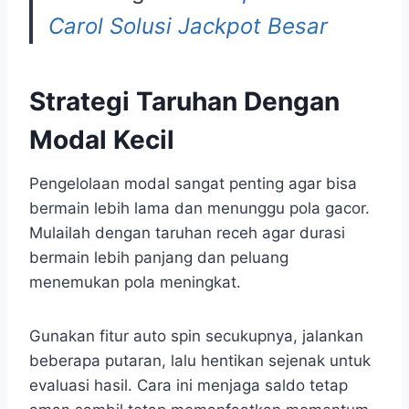
Carol Solusi Jackpot Besar
Strategi Taruhan Dengan
Modal Kecil
Pengelolaan modal sangat penting agar bisa
bermain lebih lama dan menunggu pola gacor.
Mulailah dengan taruhan receh agar durasi
bermain lebih panjang dan peluang
menemukan pola meningkat.
Gunakan fitur auto spin secukupnya, jalankan
beberapa putaran, lalu hentikan sejenak untuk
evaluasi hasil. Cara ini menjaga saldo tetap