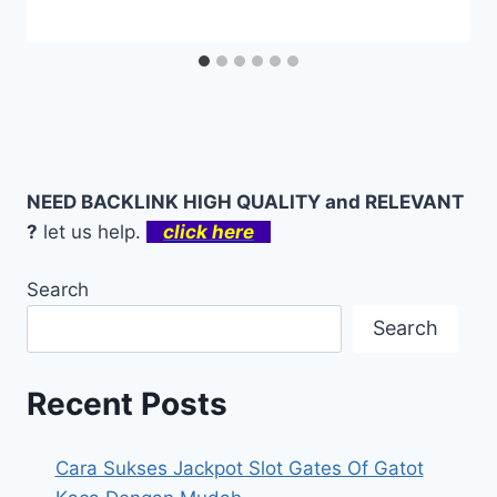
NEED BACKLINK HIGH QUALITY and RELEVANT
?
let us help.
click here
Search
Search
Recent Posts
Cara Sukses Jackpot Slot Gates Of Gatot