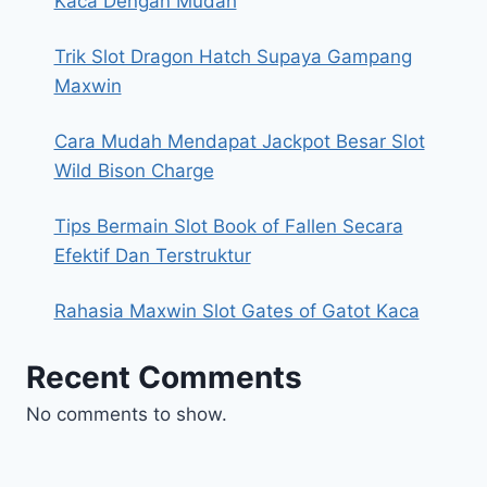
Kaca Dengan Mudah
Trik Slot Dragon Hatch Supaya Gampang
Maxwin
Cara Mudah Mendapat Jackpot Besar Slot
Wild Bison Charge
Tips Bermain Slot Book of Fallen Secara
Efektif Dan Terstruktur
Rahasia Maxwin Slot Gates of Gatot Kaca
Recent Comments
No comments to show.