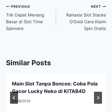
Post
PREVIOUS
NEXT
Trik Cepat Menang
Rahasia Slot Stacks
navigation
Besar di Slot Time
O’Gold Cara Klaim
Spinners
Spin Gratis
Similar Posts
Main Slot Tanpa Boncos: Coba Pola
Gacor Lucky Neko di KITAB4D
05/18/2025