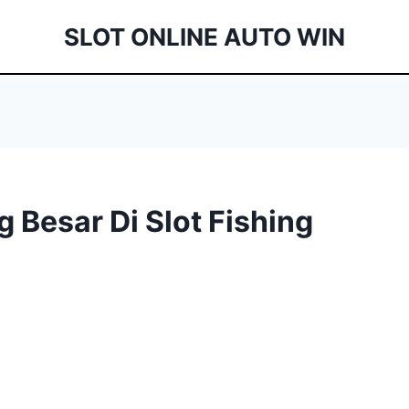
SLOT ONLINE AUTO WIN
Besar Di Slot Fishing