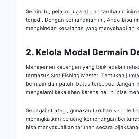
Selain itu, pelajari juga aturan taruhan min
terjadi. Dengan pemahaman ini, Anda bisa m
menghindari kesalahan yang menyebabkan k
2. Kelola Modal Bermain D
Manajemen keuangan yang baik adalah rahas
termasuk Slot Fishing Master. Tentukan jum
bermain dan patuhi batas tersebut. Jangan 
mengalami kekalahan karena hal ini bisa me
Sebagai strategi, gunakan taruhan kecil ter
meningkatkan peluang kemenangan bertaha
bisa menyesuaikan taruhan secara bijaksana