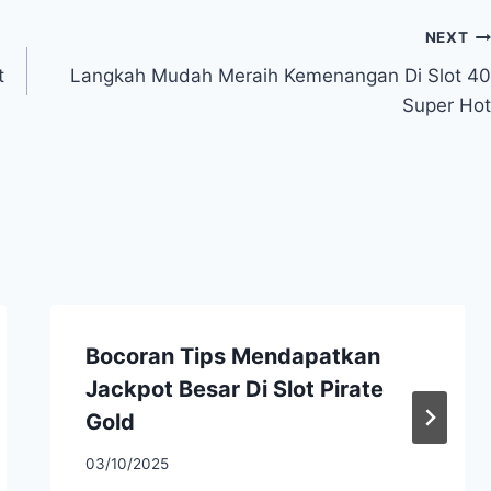
NEXT
t
Langkah Mudah Meraih Kemenangan Di Slot 40
Super Hot
Bocoran Tips Mendapatkan
Jackpot Besar Di Slot Pirate
Gold
03/10/2025