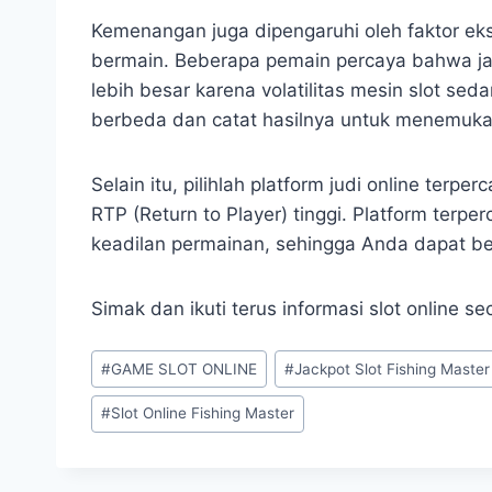
Kemenangan juga dipengaruhi oleh faktor ek
bermain. Beberapa pemain percaya bahwa j
lebih besar karena volatilitas mesin slot se
berbeda dan catat hasilnya untuk menemuka
Selain itu, pilihlah platform judi online ter
RTP (Return to Player) tinggi. Platform ter
keadilan permainan, sehingga Anda dapat b
Simak dan ikuti terus informasi slot online s
Post
#
GAME SLOT ONLINE
#
Jackpot Slot Fishing Master
Tags:
#
Slot Online Fishing Master