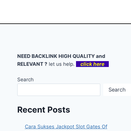
NEED BACKLINK HIGH QUALITY and
RELEVANT ?
let us help.
click here
Search
Search
Recent Posts
Cara Sukses Jackpot Slot Gates Of