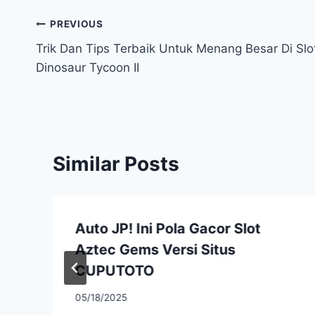
Post
PREVIOUS
Trik Dan Tips Terbaik Untuk Menang Besar Di Slo
navigation
Dinosaur Tycoon II
Similar Posts
Auto JP! Ini Pola Gacor Slot
Aztec Gems Versi Situs
CUPUTOTO
05/18/2025