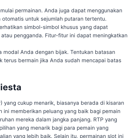
memulai permainan. Anda juga dapat menggunakan
an otomatis untuk sejumlah putaran tertentu.
perhatikan simbol-simbol khusus yang dapat
s atau pengganda. Fitur-fitur ini dapat meningkatkan
ola modal Anda dengan bijak. Tentukan batasan
tuk terus bermain jika Anda sudah mencapai batas
Fiesta
TP) yang cukup menarik, biasanya berada di kisaran
ini memberikan peluang yang baik bagi pemain
aruhan mereka dalam jangka panjang. RTP yang
i pilihan yang menarik bagi para pemain yang
n yang lebih baik. Selain itu, permainan slot ini