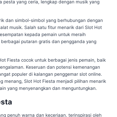
 pesta yang ceria, lengkap dengan musik yang
rik dan simbol-simbol yang berhubungan dengan
lat musik. Salah satu fitur menarik dari Slot Hot
 kesempatan kepada pemain untuk meraih
berbagai putaran gratis dan pengganda yang
Hot Fiesta cocok untuk berbagai jenis pemain, baik
engalaman. Keseruan dan potensi kemenangan
ngat populer di kalangan penggemar slot online.
 menang, Slot Hot Fiesta menjadi pilihan menarik
main yang menyenangkan dan menguntungkan.
esta
g penuh warna dan keceriaan, terinspirasi oleh