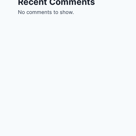
Recent Comments
No comments to show.