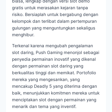
biasa, lengkap dengan versi slot demo
gratis untuk merasakan kejaran tanpa
risiko. Bersiaplah untuk bergabung dengan
kelompok dan terlibat dalam pertempuran
gulungan yang menguntungkan sekaligus
menghibur.
Terkenal karena mengubah pengalaman
slot daring, Push Gaming menonjol sebagai
penyedia permainan inovatif yang dikenal
dengan permainan slot daring yang
berkualitas tinggi dan memikat. Portofolio
mereka yang mengesankan, yang
mencakup Deadly 5 yang diterima dengan
baik, menunjukkan komitmen mereka untuk
menciptakan slot dengan permainan yang
menarik dan tema yang inventif.