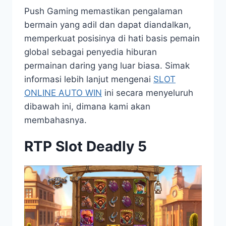
Push Gaming memastikan pengalaman
bermain yang adil dan dapat diandalkan,
memperkuat posisinya di hati basis pemain
global sebagai penyedia hiburan
permainan daring yang luar biasa. Simak
informasi lebih lanjut mengenai
SLOT
ONLINE AUTO WIN
ini secara menyeluruh
dibawah ini, dimana kami akan
membahasnya.
RTP Slot Deadly 5