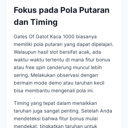
Fokus pada Pola Putaran
dan Timing
Gates Of Gatot Kaca 1000 biasanya
memiliki pola putaran yang dapat dipelajari.
Walaupun hasil slot bersifat acak, ada
waktu-waktu tertentu di mana fitur bonus
atau free spin cenderung muncul lebih
sering. Melakukan observasi dengan
bermain mode demo atau taruhan kecil
bisa membantu mengenali pola ini.
Timing yang tepat dalam menaikkan
taruhan juga sangat penting. Setelah Anda
mendeteksi bahwa fitur bonus mulai
mendekat, tingkatkan taruhan untuk