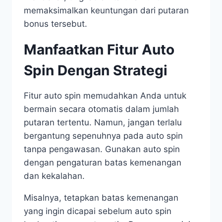
memaksimalkan keuntungan dari putaran
bonus tersebut.
Manfaatkan Fitur Auto
Spin Dengan Strategi
Fitur auto spin memudahkan Anda untuk
bermain secara otomatis dalam jumlah
putaran tertentu. Namun, jangan terlalu
bergantung sepenuhnya pada auto spin
tanpa pengawasan. Gunakan auto spin
dengan pengaturan batas kemenangan
dan kekalahan.
Misalnya, tetapkan batas kemenangan
yang ingin dicapai sebelum auto spin