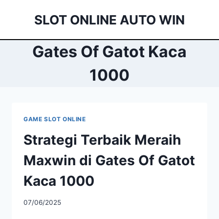
Skip
SLOT ONLINE AUTO WIN
to
content
Gates Of Gatot Kaca
1000
GAME SLOT ONLINE
Strategi Terbaik Meraih
Maxwin di Gates Of Gatot
Kaca 1000
07/06/2025