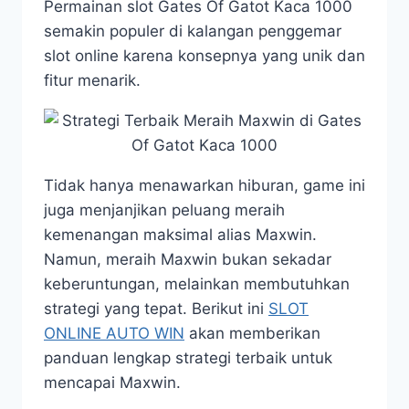
Permainan slot Gates Of Gatot Kaca 1000
semakin populer di kalangan penggemar
slot online karena konsepnya yang unik dan
fitur menarik.
Tidak hanya menawarkan hiburan, game ini
juga menjanjikan peluang meraih
kemenangan maksimal alias Maxwin.
Namun, meraih Maxwin bukan sekadar
keberuntungan, melainkan membutuhkan
strategi yang tepat. Berikut ini
SLOT
ONLINE AUTO WIN
akan memberikan
panduan lengkap strategi terbaik untuk
mencapai Maxwin.