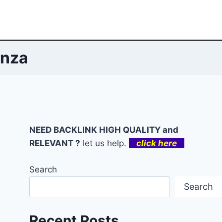
anza
NEED BACKLINK HIGH QUALITY and
RELEVANT ?
let us help.
click here
Search
Search
Recent Posts