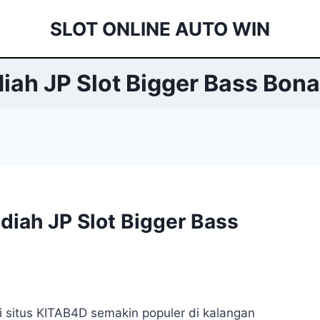
SLOT ONLINE AUTO WIN
iah JP Slot Bigger Bass Bon
diah JP Slot Bigger Bass
i situs KITAB4D semakin populer di kalangan