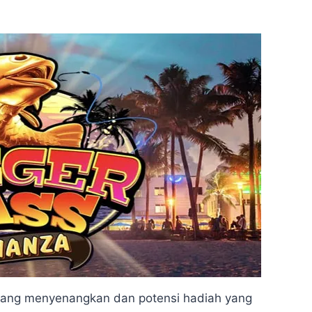
yang menyenangkan dan potensi hadiah yang