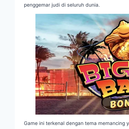
penggemar judi di seluruh dunia.
Game ini terkenal dengan tema memancing 