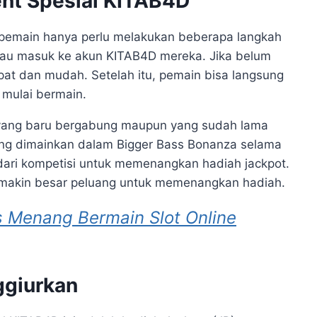
nt Spesial KITAB4D
i, pemain hanya perlu melakukan beberapa langkah
tau masuk ke akun KITAB4D mereka. Jika belum
pat dan mudah. Setelah itu, pemain bisa langsung
 mulai bermain.
k yang baru bergabung maupun yang sudah lama
ang dimainkan dalam Bigger Bass Bonanza selama
 dari kompetisi untuk memenangkan hadiah jackpot.
emakin besar peluang untuk memenangkan hadiah.
s Menang Bermain Slot Online
ggiurkan