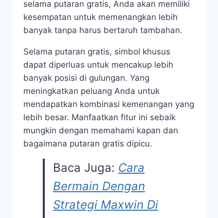
selama putaran gratis, Anda akan memiliki
kesempatan untuk memenangkan lebih
banyak tanpa harus bertaruh tambahan.
Selama putaran gratis, simbol khusus
dapat diperluas untuk mencakup lebih
banyak posisi di gulungan. Yang
meningkatkan peluang Anda untuk
mendapatkan kombinasi kemenangan yang
lebih besar. Manfaatkan fitur ini sebaik
mungkin dengan memahami kapan dan
bagaimana putaran gratis dipicu.
Baca Juga:
Cara
Bermain Dengan
Strategi Maxwin Di