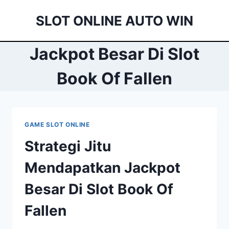
Skip
SLOT ONLINE AUTO WIN
to
content
Jackpot Besar Di Slot
Book Of Fallen
GAME SLOT ONLINE
Strategi Jitu
Mendapatkan Jackpot
Besar Di Slot Book Of
Fallen