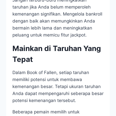
Jangan terburu-buru meningkatkan
taruhan jika Anda belum memperoleh
kemenangan signifikan. Mengelola bankroll
dengan baik akan memungkinkan Anda
bermain lebih lama dan meningkatkan
peluang untuk memicu fitur jackpot.
Mainkan di Taruhan Yang
Tepat
Dalam Book of Fallen, setiap taruhan
memiliki potensi untuk membawa
kemenangan besar. Tetapi ukuran taruhan
Anda dapat mempengaruhi seberapa besar
potensi kemenangan tersebut.
Beberapa pemain memilih untuk