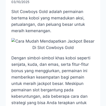
03/10/2025
Slot Cowboys Gold adalah permainan
bertema koboi yang memadukan aksi,
petualangan, dan peluang besar untuk
meraih kemenangan.
Dengan simbol-simbol khas koboi seperti
senjata, kuda, dan emas, serta fitur-fitur
bonus yang menggiurkan, permainan ini
memberikan kesempatan bagi pemain
untuk meraih jackpot besar. Meskipun
permainan slot bergantung pada
keberuntungan, ada beberapa cara dan
strategi yang bisa Anda terapkan untuk