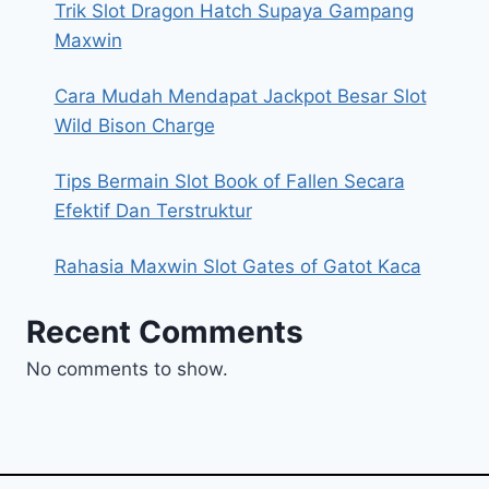
Trik Slot Dragon Hatch Supaya Gampang
Maxwin
Cara Mudah Mendapat Jackpot Besar Slot
Wild Bison Charge
Tips Bermain Slot Book of Fallen Secara
Efektif Dan Terstruktur
Rahasia Maxwin Slot Gates of Gatot Kaca
Recent Comments
No comments to show.