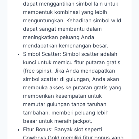
dapat menggantikan simbol lain untuk
membentuk kombinasi yang lebih
menguntungkan. Kehadiran simbol wild
dapat sangat membantu dalam
meningkatkan peluang Anda
mendapatkan kemenangan besar.
Simbol Scatter: Simbol scatter adalah
kunci untuk memicu fitur putaran gratis
(free spins). Jika Anda mendapatkan
simbol scatter di gulungan, Anda akan
membuka akses ke putaran gratis yang
memberikan kesempatan untuk
memutar gulungan tanpa taruhan
tambahan, memberi peluang lebih
besar untuk meraih jackpot.
Fitur Bonus: Banyak slot seperti
Cowboys Gold memiliki fitur bonus yang