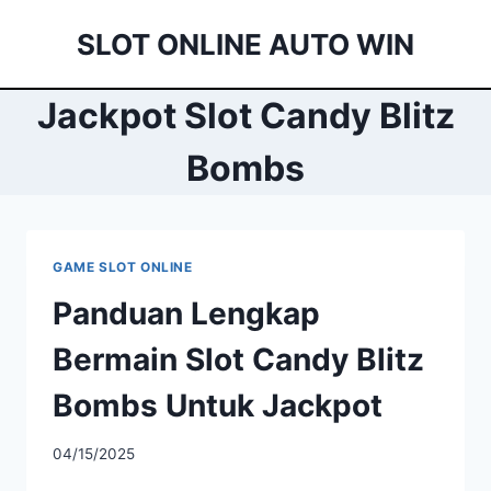
Skip
SLOT ONLINE AUTO WIN
to
content
Jackpot Slot Candy Blitz
Bombs
GAME SLOT ONLINE
Panduan Lengkap
Bermain Slot Candy Blitz
Bombs Untuk Jackpot
04/15/2025