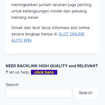
meningkatkan jumlah taruhan juga penting
untuk kelangsungan modal dan peluang
menang besar.
Simak dan ikuti terus informasi slot online
secara lengkap hanya di
SLOT ONLINE
AUTO WIN
.
NEED BACKLINK HIGH QUALITY and RELEVANT
?
let us help.
click here
Search
Search