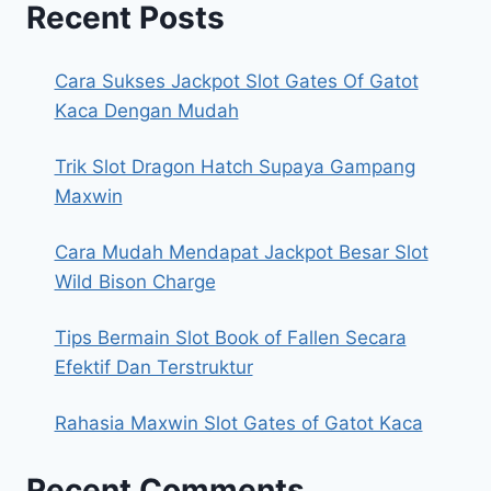
Recent Posts
Cara Sukses Jackpot Slot Gates Of Gatot
Kaca Dengan Mudah
Trik Slot Dragon Hatch Supaya Gampang
Maxwin
Cara Mudah Mendapat Jackpot Besar Slot
Wild Bison Charge
Tips Bermain Slot Book of Fallen Secara
Efektif Dan Terstruktur
Rahasia Maxwin Slot Gates of Gatot Kaca
Recent Comments