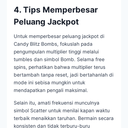
4. Tips Memperbesar
Peluang Jackpot
Untuk memperbesar peluang jackpot di
Candy Blitz Bombs, fokuslah pada
pengumpulan multiplier tinggi melalui
tumbles dan simbol Bomb. Selama free
spins, perhatikan bahwa multiplier terus
bertambah tanpa reset, jadi bertahanlah di
mode ini sebisa mungkin untuk
mendapatkan pengali maksimal.
Selain itu, amati frekuensi munculnya
simbol Scatter untuk menilai kapan waktu
terbaik menaikkan taruhan. Bermain secara
konsisten dan tidak terburu-buru