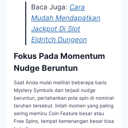
Baca Juga:
Cara
Mudah Mendapatkan
Jackpot Di Slot
Eldritch Dungeon
Fokus Pada Momentum
Nudge Beruntun
Saat Anda mulai melihat beberapa baris
Mystery Symbols dan terjadi nudge
beruntun, pertahankan pola spin di nominal
taruhan tersebut. Inilah momen yang paling
sering memicu Coin Feature besar atau
Free Spins, tempat kemenangan besar bisa