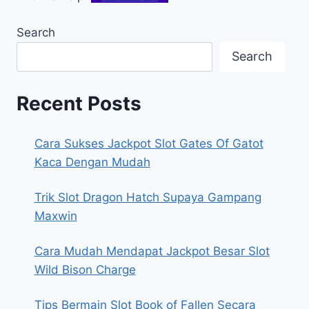
Search
Search
Recent Posts
Cara Sukses Jackpot Slot Gates Of Gatot
Kaca Dengan Mudah
Trik Slot Dragon Hatch Supaya Gampang
Maxwin
Cara Mudah Mendapat Jackpot Besar Slot
Wild Bison Charge
Tips Bermain Slot Book of Fallen Secara