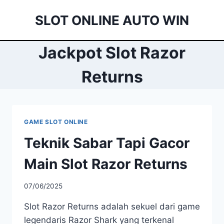
Skip
SLOT ONLINE AUTO WIN
to
content
Jackpot Slot Razor
Returns
GAME SLOT ONLINE
Teknik Sabar Tapi Gacor
Main Slot Razor Returns
07/06/2025
Slot Razor Returns adalah sekuel dari game
legendaris Razor Shark yang terkenal