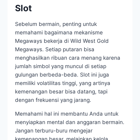
Slot
Sebelum bermain, penting untuk
memahami bagaimana mekanisme
Megaways bekerja di Wild West Gold
Megaways. Setiap putaran bisa
menghasilkan ribuan cara menang karena
jumlah simbol yang muncul di setiap
gulungan berbeda-beda. Slot ini juga
memiliki volatilitas tinggi, yang artinya
kemenangan besar bisa datang, tapi
dengan frekuensi yang jarang.
Memahami hal ini membantu Anda untuk
menyiapkan mental dan anggaran bermain.
Jangan terburu-buru mengejar
kemenangan besar, melainkan kelola