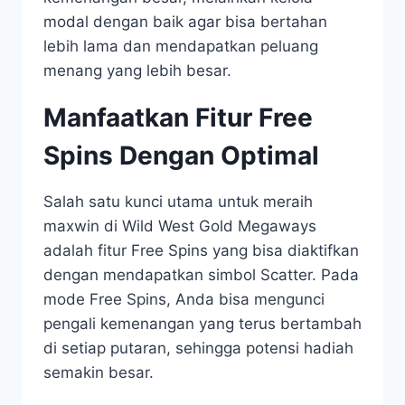
modal dengan baik agar bisa bertahan
lebih lama dan mendapatkan peluang
menang yang lebih besar.
Manfaatkan Fitur Free
Spins Dengan Optimal
Salah satu kunci utama untuk meraih
maxwin di Wild West Gold Megaways
adalah fitur Free Spins yang bisa diaktifkan
dengan mendapatkan simbol Scatter. Pada
mode Free Spins, Anda bisa mengunci
pengali kemenangan yang terus bertambah
di setiap putaran, sehingga potensi hadiah
semakin besar.