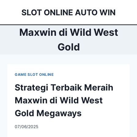
Skip
SLOT ONLINE AUTO WIN
to
content
Maxwin di Wild West
Gold
GAME SLOT ONLINE
Strategi Terbaik Meraih
Maxwin di Wild West
Gold Megaways
07/06/2025