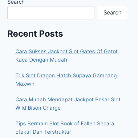
Search
Search
Recent Posts
Cara Sukses Jackpot Slot Gates Of Gatot
Kaca Dengan Mudah
Trik Slot Dragon Hatch Supaya Gampang
Maxwin
Cara Mudah Mendapat Jackpot Besar Slot
Wild Bison Charge
Tips Bermain Slot Book of Fallen Secara
Efektif Dan Terstruktur