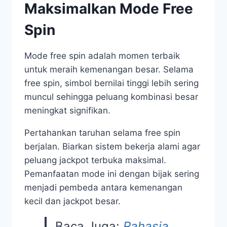
Maksimalkan Mode Free
Spin
Mode free spin adalah momen terbaik
untuk meraih kemenangan besar. Selama
free spin, simbol bernilai tinggi lebih sering
muncul sehingga peluang kombinasi besar
meningkat signifikan.
Pertahankan taruhan selama free spin
berjalan. Biarkan sistem bekerja alami agar
peluang jackpot terbuka maksimal.
Pemanfaatan mode ini dengan bijak sering
menjadi pembeda antara kemenangan
kecil dan jackpot besar.
Baca Juga:
Rahasia