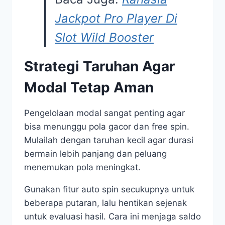
Jackpot Pro Player Di
Slot Wild Booster
Strategi Taruhan Agar
Modal Tetap Aman
Pengelolaan modal sangat penting agar
bisa menunggu pola gacor dan free spin.
Mulailah dengan taruhan kecil agar durasi
bermain lebih panjang dan peluang
menemukan pola meningkat.
Gunakan fitur auto spin secukupnya untuk
beberapa putaran, lalu hentikan sejenak
untuk evaluasi hasil. Cara ini menjaga saldo