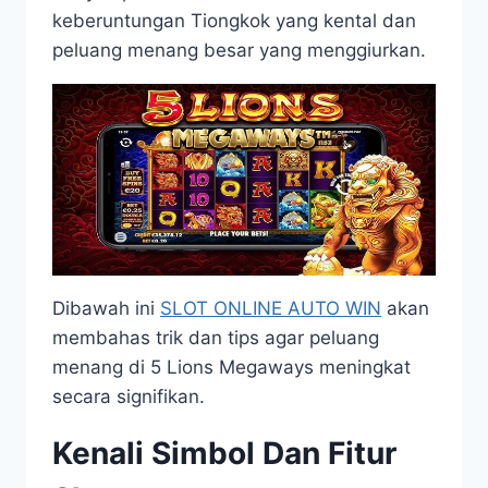
keberuntungan Tiongkok yang kental dan
peluang menang besar yang menggiurkan.
Dibawah ini
SLOT ONLINE AUTO WIN
akan
membahas trik dan tips agar peluang
menang di 5 Lions Megaways meningkat
secara signifikan.
Kenali Simbol Dan Fitur