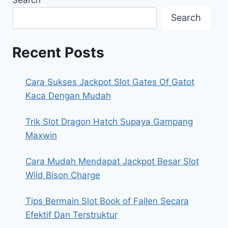
Search
Recent Posts
Cara Sukses Jackpot Slot Gates Of Gatot
Kaca Dengan Mudah
Trik Slot Dragon Hatch Supaya Gampang
Maxwin
Cara Mudah Mendapat Jackpot Besar Slot
Wild Bison Charge
Tips Bermain Slot Book of Fallen Secara
Efektif Dan Terstruktur