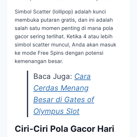
Simbol Scatter (lollipop) adalah kunci
membuka putaran gratis, dan ini adalah
salah satu momen penting di mana pola
gacor sering terlihat. Ketika 4 atau lebih
simbol scatter muncul, Anda akan masuk
ke mode Free Spins dengan potensi
kemenangan besar.
Baca Juga:
Cara
Cerdas Menang
Besar di Gates of
Olympus Slot
Ciri-Ciri Pola Gacor Hari