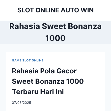
Skip
SLOT ONLINE AUTO WIN
to
content
Rahasia Sweet Bonanza
1000
GAME SLOT ONLINE
Rahasia Pola Gacor
Sweet Bonanza 1000
Terbaru Hari Ini
07/06/2025