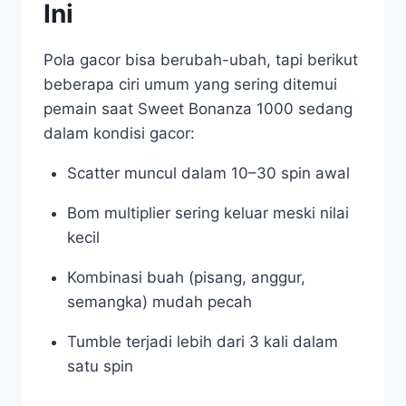
Ini
Pola gacor bisa berubah-ubah, tapi berikut
beberapa ciri umum yang sering ditemui
pemain saat Sweet Bonanza 1000 sedang
dalam kondisi gacor:
Scatter muncul dalam 10–30 spin awal
Bom multiplier sering keluar meski nilai
kecil
Kombinasi buah (pisang, anggur,
semangka) mudah pecah
Tumble terjadi lebih dari 3 kali dalam
satu spin