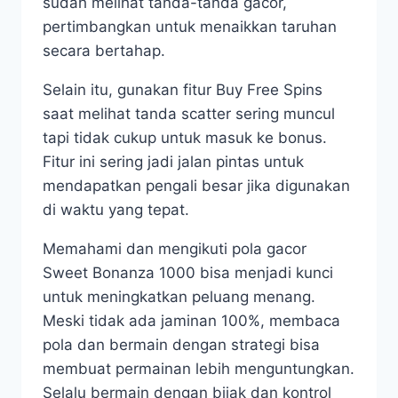
sudah melihat tanda-tanda gacor,
pertimbangkan untuk menaikkan taruhan
secara bertahap.
Selain itu, gunakan fitur Buy Free Spins
saat melihat tanda scatter sering muncul
tapi tidak cukup untuk masuk ke bonus.
Fitur ini sering jadi jalan pintas untuk
mendapatkan pengali besar jika digunakan
di waktu yang tepat.
Memahami dan mengikuti pola gacor
Sweet Bonanza 1000 bisa menjadi kunci
untuk meningkatkan peluang menang.
Meski tidak ada jaminan 100%, membaca
pola dan bermain dengan strategi bisa
membuat permainan lebih menguntungkan.
Selalu bermain dengan bijak dan kontrol