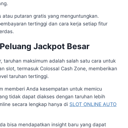
ang.
nus atau putaran gratis yang menguntungkan.
bayaran tertinggi dan cara kerja setiap fitur
erdas.
Peluang Jackpot Besar
r, taruhan maksimum adalah salah satu cara untuk
n slot, termasuk Colossal Cash Zone, memberikan
vel taruhan tertinggi.
imum memberi Anda kesempatan untuk memicu
yang tidak dapat diakses dengan taruhan lebih
online secara lengkap hanya di
SLOT ONLINE AUTO
nda bisa mendapatkan insight baru yang dapat