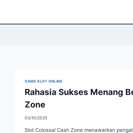
Skip
to
content
GAME SLOT ONLINE
Rahasia Sukses Menang Bes
Zone
03/10/2025
Slot Colossal Cash Zone menawarkan pengal