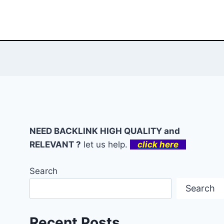
NEED BACKLINK HIGH QUALITY and
RELEVANT ?
let us help.
click here
Search
Search
Recent Posts