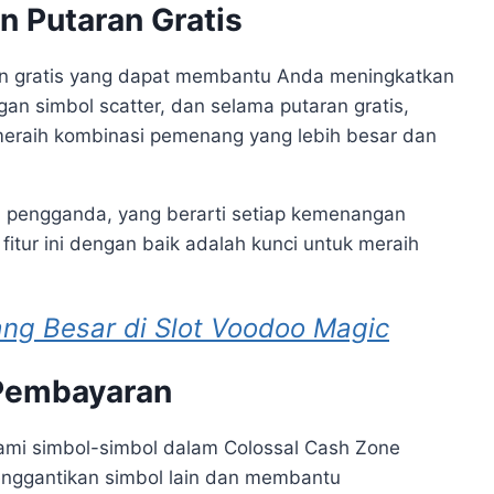
n Putaran Gratis
an gratis yang dapat membantu Anda meningkatkan
gan simbol scatter, dan selama putaran gratis,
eraih kombinasi pemenang yang lebih besar dan
an pengganda, yang berarti setiap kemenangan
fitur ini dengan baik adalah kunci untuk meraih
ang Besar di Slot Voodoo Magic
 Pembayaran
ami simbol-simbol dalam Colossal Cash Zone
menggantikan simbol lain dan membantu