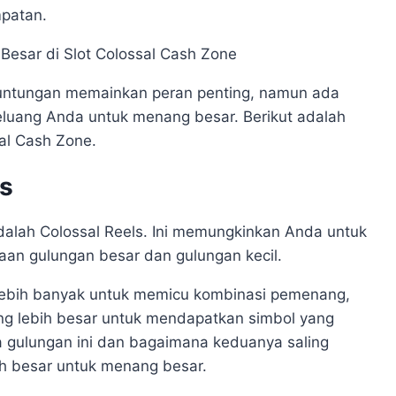
mpatan.
eruntungan memainkan peran penting, namun ada
luang Anda untuk menang besar. Berikut adalah
sal Cash Zone.
ls
alah Colossal Reels. Ini memungkinkan Anda untuk
an gulungan besar dan gulungan kecil.
lebih banyak untuk memicu kombinasi pemenang,
ng lebih besar untuk mendapatkan simbol yang
gulungan ini dan bagaimana keduanya saling
h besar untuk menang besar.