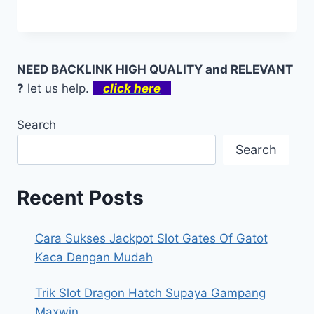
NEED BACKLINK HIGH QUALITY and RELEVANT
?
let us help.
click here
Search
Search
Recent Posts
Cara Sukses Jackpot Slot Gates Of Gatot
Kaca Dengan Mudah
Trik Slot Dragon Hatch Supaya Gampang
Maxwin