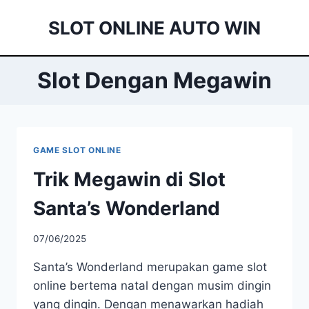
Skip
SLOT ONLINE AUTO WIN
to
content
Slot Dengan Megawin
GAME SLOT ONLINE
Trik Megawin di Slot
Santa’s Wonderland
07/06/2025
Santa’s Wonderland merupakan game slot
online bertema natal dengan musim dingin
yang dingin. Dengan menawarkan hadiah