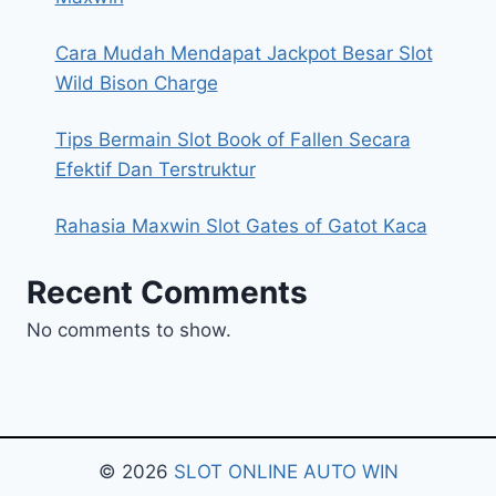
Cara Mudah Mendapat Jackpot Besar Slot
Wild Bison Charge
Tips Bermain Slot Book of Fallen Secara
Efektif Dan Terstruktur
Rahasia Maxwin Slot Gates of Gatot Kaca
Recent Comments
No comments to show.
© 2026
SLOT ONLINE AUTO WIN