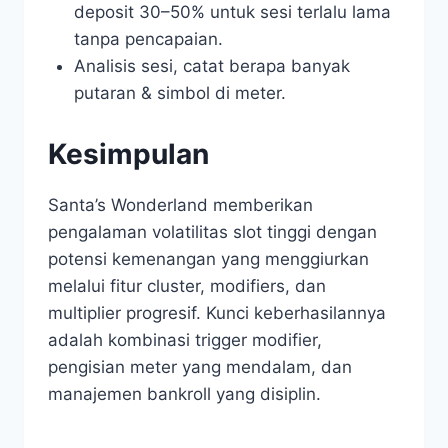
deposit 30–50% untuk sesi terlalu lama
tanpa pencapaian.
Analisis sesi, catat berapa banyak
putaran & simbol di meter.
Kesimpulan
Santa’s Wonderland memberikan
pengalaman volatilitas slot tinggi dengan
potensi kemenangan yang menggiurkan
melalui fitur cluster, modifiers, dan
multiplier progresif. Kunci keberhasilannya
adalah kombinasi trigger modifier,
pengisian meter yang mendalam, dan
manajemen bankroll yang disiplin.