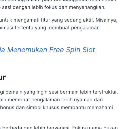
p sesi dengan lebih fokus dan menyenangkan.
ntuk mengamati fitur yang sedang aktif. Misalnya,
animasi tertentu yang membuat pengalaman
sia Menemukan Free Spin Slot
ur
i pemain yang ingin sesi bermain lebih terstruktur.
main membuat pengalaman lebih nyaman dan
itur bonus dan simbol khusus membantu memahami
a berbeda dan lebih bervariasi. Fokus utama bukan