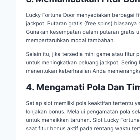
Lucky Fortune Door menyediakan berbagai f
jackpot. Putaran gratis (free spins) biasanya
Gunakan kesempatan dalam putaran gratis u
mempertaruhkan modal tambahan.
Selain itu, jika tersedia mini game atau fitu
untuk meningkatkan peluang jackpot. Sering ka
menentukan keberhasilan Anda memenangka
4. Mengamati Pola Dan Ti
Setiap slot memiliki pola keaktifan tertentu 
lonjakan bonus. Melalui pengamatan pola se
untuk menaikkan taruhan. Slot Lucky Fortun
saat fitur bonus aktif pada rentang waktu ter