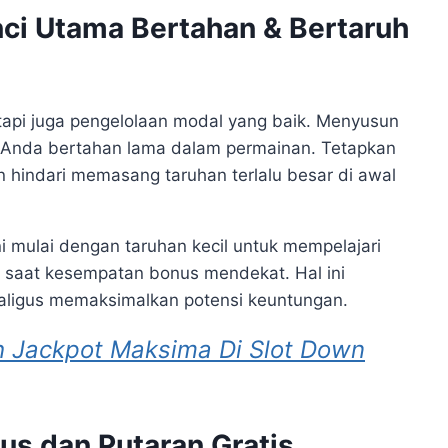
nci Utama Bertahan & Bertaruh
n tapi juga pengelolaan modal yang baik. Menyusun
 Anda bertahan lama dalam permainan. Tetapkan
 hindari memasang taruhan terlalu besar di awal
 mulai dengan taruhan kecil untuk mempelajari
ar saat kesempatan bonus mendekat. Hal ini
aligus memaksimalkan potensi keuntungan.
h Jackpot Maksima Di Slot Down
us dan Putaran Gratis