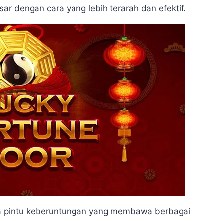
r dengan cara yang lebih terarah dan efektif.
ma pintu keberuntungan yang membawa berbagai