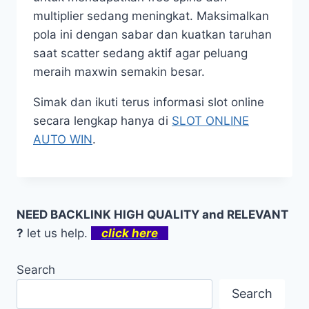
multiplier sedang meningkat. Maksimalkan
pola ini dengan sabar dan kuatkan taruhan
saat scatter sedang aktif agar peluang
meraih maxwin semakin besar.
Simak dan ikuti terus informasi slot online
secara lengkap hanya di
SLOT ONLINE
AUTO WIN
.
NEED BACKLINK HIGH QUALITY and RELEVANT
?
let us help.
click here
Search
Search