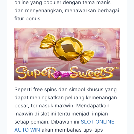
online yang populer dengan tema manis
dan menyenangkan, menawarkan berbagai
fitur bonus.
Seperti free spins dan simbol khusus yang
dapat meningkatkan peluang kemenangan
besar, termasuk maxwin. Mendapatkan
maxwin di slot ini tentu menjadi impian
setiap pemain. Dibawah ini
SLOT ONLINE
AUTO WIN
akan membahas tips-tips