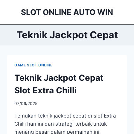
Skip
SLOT ONLINE AUTO WIN
to
content
Teknik Jackpot Cepat
GAME SLOT ONLINE
Teknik Jackpot Cepat
Slot Extra Chilli
07/06/2025
Temukan teknik jackpot cepat di slot Extra
Chilli hari ini dan strategi terbaik untuk
menang besar dalam permainan ini.