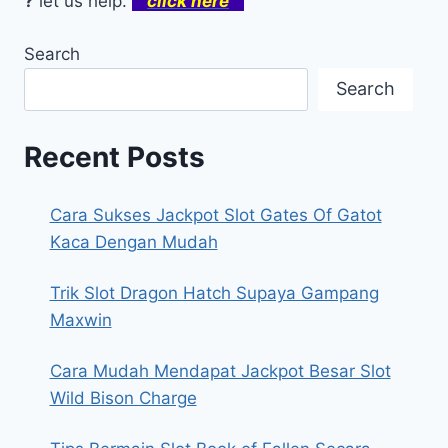
?
let us help.
click here
Search
Search
Recent Posts
Cara Sukses Jackpot Slot Gates Of Gatot
Kaca Dengan Mudah
Trik Slot Dragon Hatch Supaya Gampang
Maxwin
Cara Mudah Mendapat Jackpot Besar Slot
Wild Bison Charge