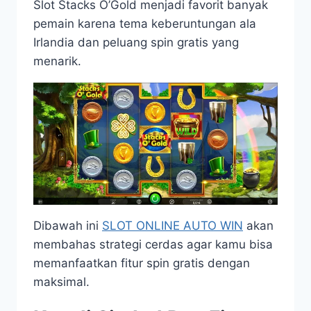
Slot Stacks O’Gold menjadi favorit banyak
pemain karena tema keberuntungan ala
Irlandia dan peluang spin gratis yang
menarik.
Dibawah ini
SLOT ONLINE AUTO WIN
akan
membahas strategi cerdas agar kamu bisa
memanfaatkan fitur spin gratis dengan
maksimal.