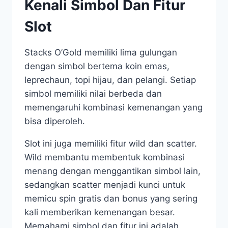
Kenali Simbol Dan Fitur
Slot
Stacks O’Gold memiliki lima gulungan
dengan simbol bertema koin emas,
leprechaun, topi hijau, dan pelangi. Setiap
simbol memiliki nilai berbeda dan
memengaruhi kombinasi kemenangan yang
bisa diperoleh.
Slot ini juga memiliki fitur wild dan scatter.
Wild membantu membentuk kombinasi
menang dengan menggantikan simbol lain,
sedangkan scatter menjadi kunci untuk
memicu spin gratis dan bonus yang sering
kali memberikan kemenangan besar.
Memahami simbol dan fitur ini adalah