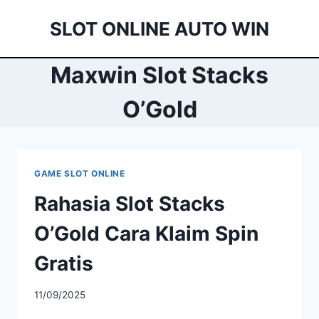
Skip
SLOT ONLINE AUTO WIN
to
content
Maxwin Slot Stacks
O’Gold
GAME SLOT ONLINE
Rahasia Slot Stacks
O’Gold Cara Klaim Spin
Gratis
11/09/2025