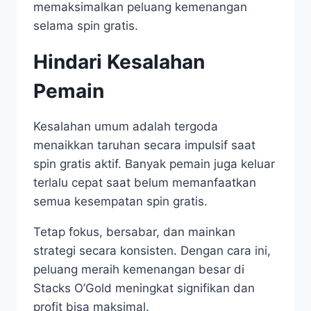
memaksimalkan peluang kemenangan
selama spin gratis.
Hindari Kesalahan
Pemain
Kesalahan umum adalah tergoda
menaikkan taruhan secara impulsif saat
spin gratis aktif. Banyak pemain juga keluar
terlalu cepat saat belum memanfaatkan
semua kesempatan spin gratis.
Tetap fokus, bersabar, dan mainkan
strategi secara konsisten. Dengan cara ini,
peluang meraih kemenangan besar di
Stacks O’Gold meningkat signifikan dan
profit bisa maksimal.